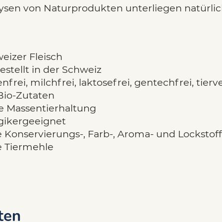
ysen von Naturprodukten unterliegen natürl
eizer Fleisch
estellt in der Schweiz
nfrei, milchfrei, laktosefrei, gentechfrei, tier
Bio-Zutaten
e Massentierhaltung
rgikergeeignet
 Konservierungs-, Farb-, Aroma- und Lockstof
 Tiermehle
ten