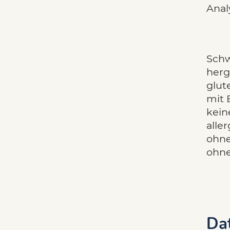
Anal
Schw
herg
glute
mit 
kein
alle
ohne
ohne
Da