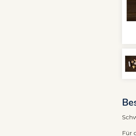
Be
Schw
Für 