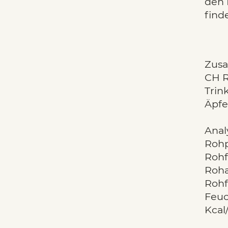
den 
find
Zus
CH R
Trin
Äpfe
Anal
Rohp
Rohf
Roha
Rohf
Feuc
Kcal