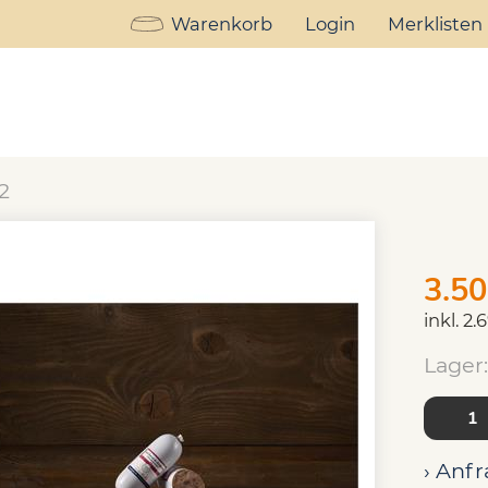
Warenkorb
Login
Merklisten
ss Rind mit Bio Kartoffelstock - 150g
iss Rind mit Bio Kartoff
2
3.50
inkl. 2
Lager:
› Anfr