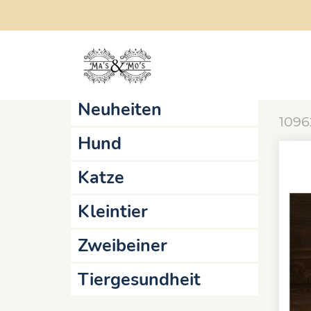
Startseite
Online-Shop
Hund
Swi
Aktionen
Sw
Neuheiten
1096
Hund
Katze
Kleintier
Zweibeiner
Tiergesundheit