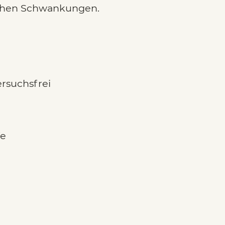
ichen Schwankungen.
versuchsfrei
fe