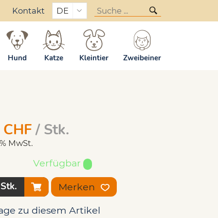
Kontakt
DE
elstock - 150g
Hund
Katze
Kleintier
Zweibeiner
CHF
/ Stk.
.6% MwSt.
Verfügbar
Stk.
Merken
age zu diesem Artikel