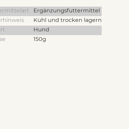
ermittelart
Ergänzungsfuttermittel
rhinweis
Kühl und trocken lagern
rt
Hund
se
150g