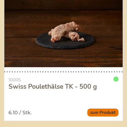
10005
Swiss Poulethälse TK - 500 g
6.10
/ Stk.
zum Produkt