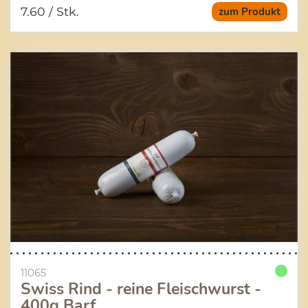
7.60
/ Stk.
zum Produkt
11065
Swiss Rind - reine Fleischwurst -
400g Barf