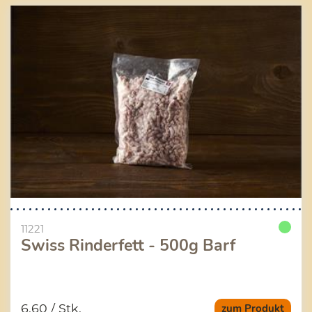
11221
Swiss Rinderfett - 500g Barf
6.60
/ Stk.
zum Produkt