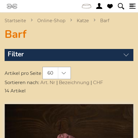
Startseite
Online-Shop
Katze
Barf
Barf
Filter
60
Artikel pro Seite
Sortieren nach:
Art. Nr
|
Bezeichnung
|
CHF
14 Artikel