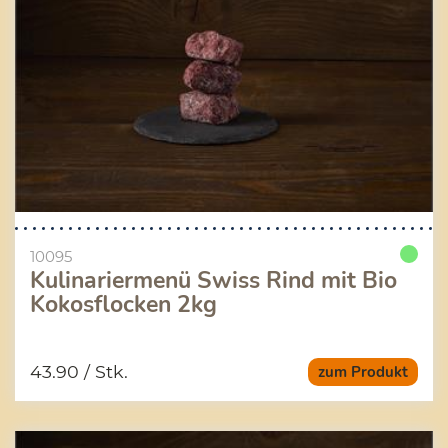
10095
Kulinariermenü Swiss Rind mit Bio
Kokosflocken 2kg
43.90
/ Stk.
zum Produkt