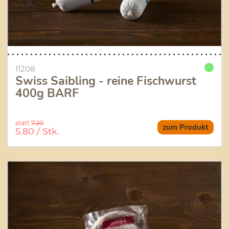
11208
Swiss Saibling - reine Fischwurst
400g BARF
statt
7.20
zum Produkt
5.80
/ Stk.