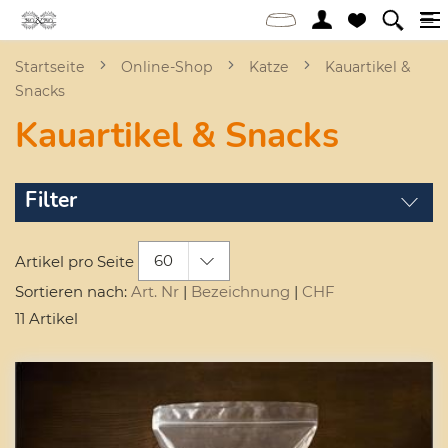
Startseite
Online-Shop
Katze
Kauartikel &
Snacks
Kauartikel & Snacks
Filter
60
Artikel pro Seite
Sortieren nach:
Art. Nr
|
Bezeichnung
|
CHF
11 Artikel