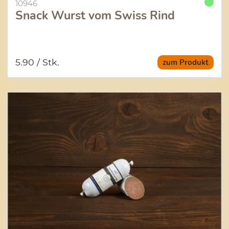
10946
Snack Wurst vom Swiss Rind
5.90
/ Stk.
zum Produkt