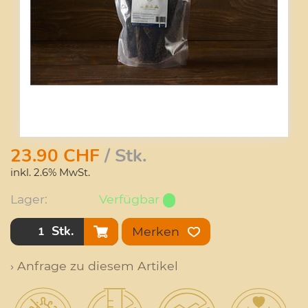
23.90
CHF
/ Stk.
inkl. 2.6% MwSt.
Lager:
Verfügbar
Stk.
Merken
› Anfrage zu diesem Artikel