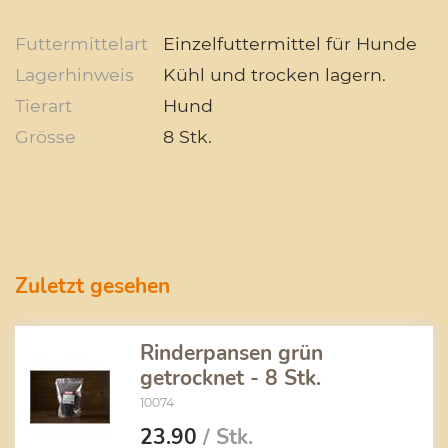
Futtermittelart
Einzelfuttermittel für Hunde
Lagerhinweis
Kühl und trocken lagern.
Tierart
Hund
Grösse
8 Stk.
Zuletzt gesehen
Rinderpansen grün
getrocknet - 8 Stk.
10074
23.90
/ Stk.