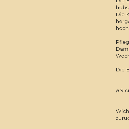
Die 
hübs
Die 
herg
hoch
Pfle
Dami
Woch
Die 
ø 9 
Wicht
zurü