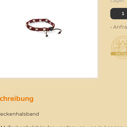
Lager:
› Anfr
chreibung
eckenhalsband