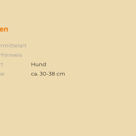
en
rmittelart
rhinweis
rt
Hund
se
ca. 30-38 cm