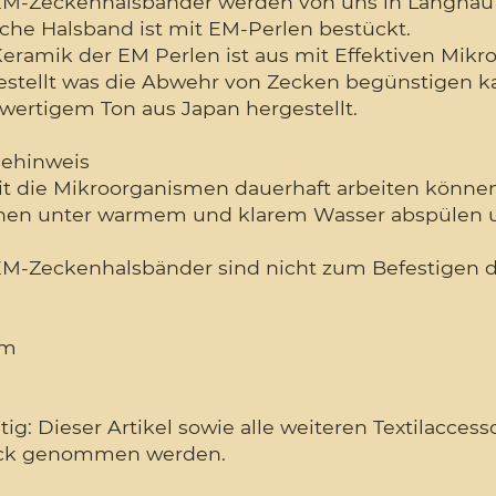
EM-Zeckenhalsbänder werden von uns in Langna
che Halsband ist mit EM-Perlen bestückt.
Keramik der EM Perlen ist aus mit Effektiven Mik
estellt was die Abwehr von Zecken begünstigen k
wertigem Ton aus Japan hergestellt.
gehinweis
t die Mikroorganismen dauerhaft arbeiten können,
en unter warmem und klarem Wasser abspülen un
EM-Zeckenhalsbänder sind nicht zum Befestigen d
cm
ig: Dieser Artikel sowie alle weiteren Textilacce
ck genommen werden.