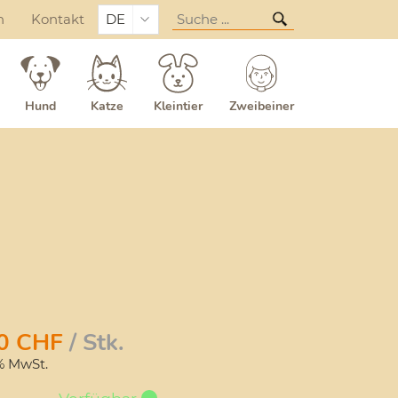
n
Kontakt
DE
Hund
Katze
Kleintier
Zweibeiner
0
CHF
/ Stk.
1% MwSt.