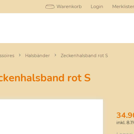
Warenkorb
Login
Merkliste
ssoires
Halsbänder
Zeckenhalsband rot S
ckenhalsband rot S
34.9
inkl. 8.