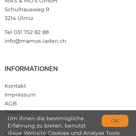
MA's & MO's GmbH
Schulhausweg 9
3214 Ulmiz
Tel
031 752 82 88
info@mamos-laden.ch
INFORMATIONEN
Kontakt
Impressum
AGB
Datenschutz
Um Ihnen die bestmögliche
OK
Erfahrung zu bieten, benutzt
diese Website Cookies und Analyse Tools.
SOCIAL MEDIA