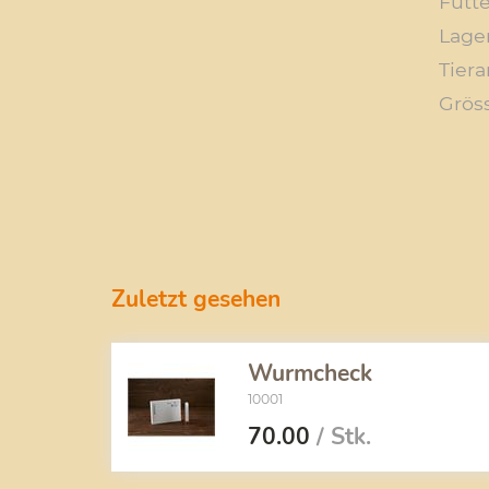
Futte
Lage
Tiera
Grös
Zuletzt gesehen
Wurmcheck
10001
70.00
/ Stk.