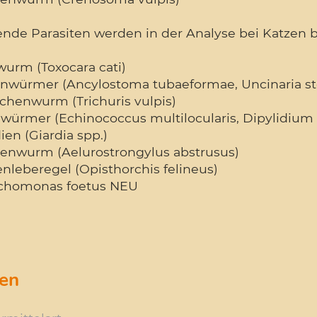
ende Parasiten werden in der Analyse bei Katzen b
wurm (Toxocara cati)
nwürmer (Ancylostoma tubaeformae, Uncinaria s
schenwurm (Trichuris vulpis)
würmer (Echinococcus multilocularis, Dipylidium 
ien (Giardia spp.)
enwurm (Aelurostrongylus abstrusus)
nleberegel (Opisthorchis felineus)
richomonas foetus NEU
en