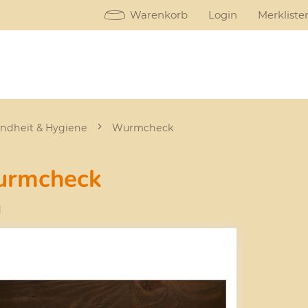
Warenkorb
Login
Merkliste
ndheit & Hygiene
Wurmcheck
rmcheck
1