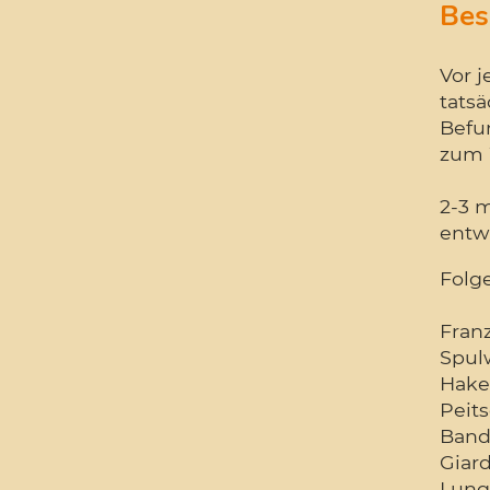
Bes
Vor 
tatsä
Befun
zum 
2-3 m
entw
Folg
Fran
Spul
Hake
Peit
Band
Giard
Lung