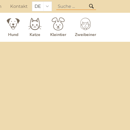
n
Kontakt
DE
Hund
Katze
Kleintier
Zweibeiner