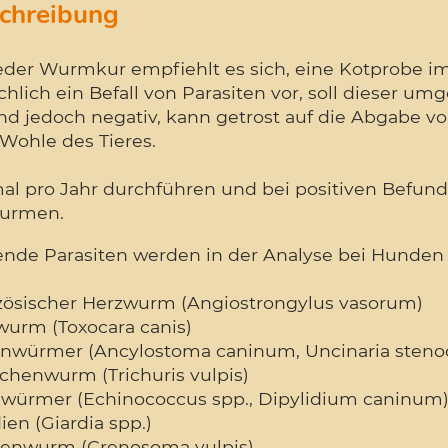
chreibung
jeder Wurmkur empfiehlt es sich, eine Kotprobe im
chlich ein Befall von Parasiten vor, soll dieser u
d jedoch negativ, kann getrost auf die Abgabe von
Wohle des Tieres.
al pro Jahr durchführen und bei positiven Befund
urmen.
ende Parasiten werden in der Analyse bei Hunden 
zösischer Herzwurm (Angiostrongylus vasorum)
wurm (Toxocara canis)
nwürmer (Ancylostoma caninum, Uncinaria steno
schenwurm (Trichuris vulpis)
würmer (Echinococcus spp., Dipylidium caninum
ien (Giardia spp.)
enwurm (Crenosoma vulpis)