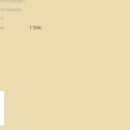
rmittelart
rhinweis
rt
se
1 Stk.