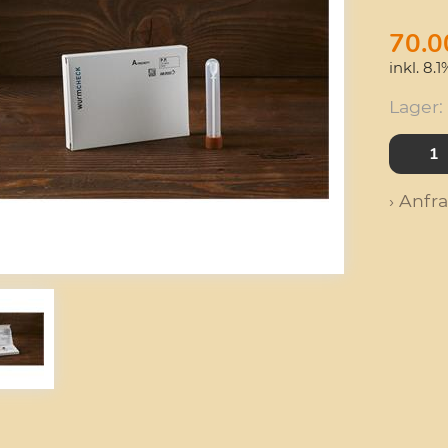
70.0
inkl. 8.
Lager:
› Anfr