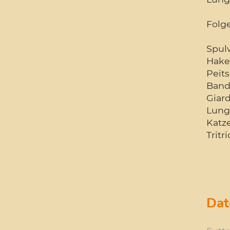
Folg
Spul
Hake
Peit
Band
Giard
Lung
Katze
Trit
Dat