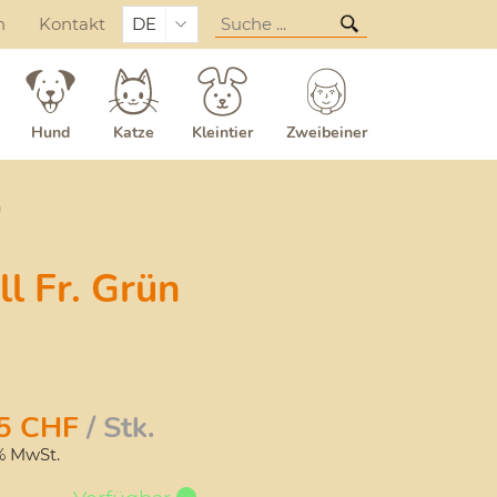
n
Kontakt
DE
Hund
Katze
Kleintier
Zweibeiner
n
l Fr. Grün
5
CHF
/ Stk.
1% MwSt.