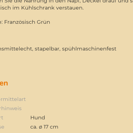
en Sie die Nahrung in den Napf, Deckel drauf und 
tisch im Kühlschrank verstauen.
e: Französisch Grün
nsmittelecht, stapelbar, spühlmaschinenfest
en
rmittelart
rhinweis
rt
Hund
se
ca. ø 17 cm