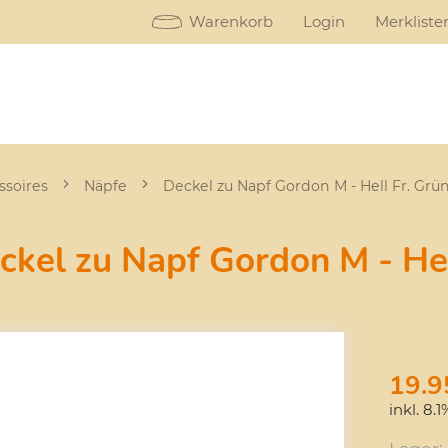
Warenkorb
Login
Merkliste
ssoires
Näpfe
Deckel zu Napf Gordon M - Hell Fr. Grü
ckel zu Napf Gordon M - Hel
19.9
inkl. 8.