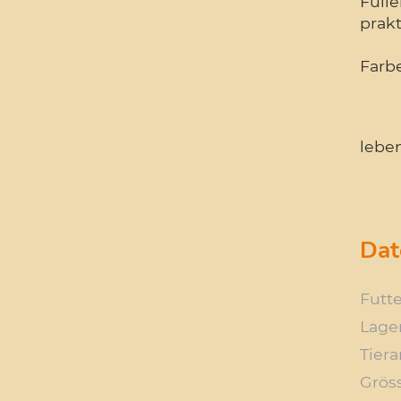
Füll
prak
Farb
lebe
Dat
Futte
Lage
Tiera
Grös