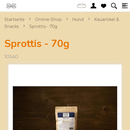
Startseite
Online-Shop
Hund
Kauartikel &
Snacks
Sprottis - 70g
Sprottis - 70g
10140