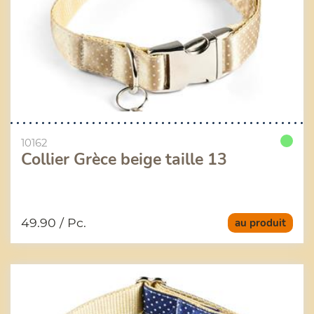
10162
Collier Grèce beige taille 13
49.90
/ Pc.
au produit