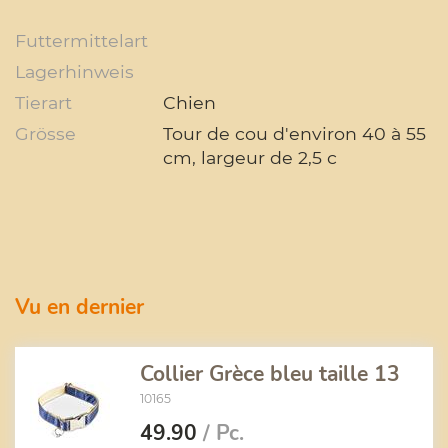
Futtermittelart
Lagerhinweis
Tierart
Chien
Grösse
Tour de cou d'environ 40 à 55
cm, largeur de 2,5 c
Vu en dernier
Collier Grèce bleu taille 13
10165
49.90
/ Pc.