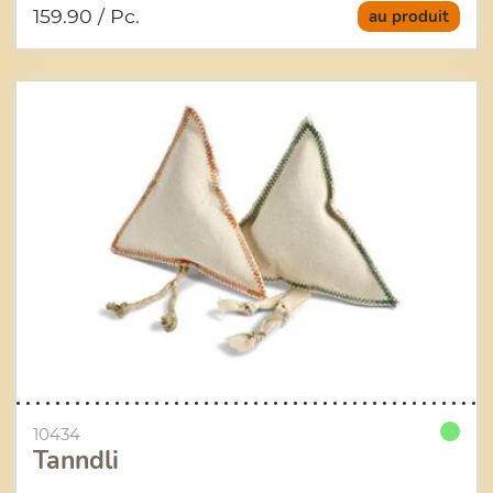
159.90
/ Pc.
au produit
10434
Tanndli