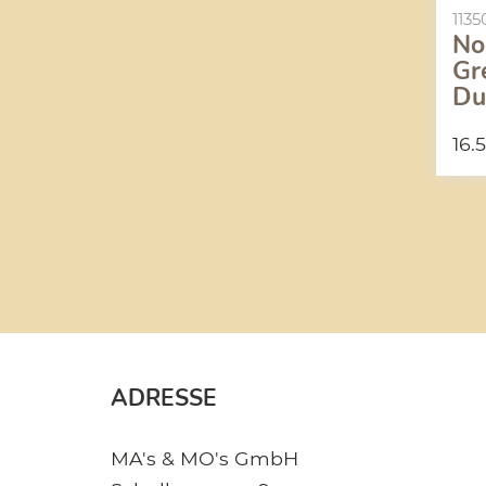
1135
No
Gr
Du
m
16.
ADRESSE
MA's & MO's GmbH