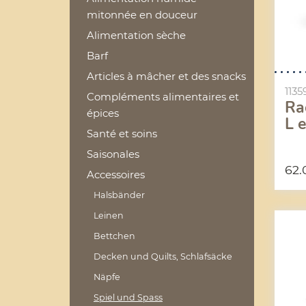
mitonnée en douceur
Alimentation sèche
Barf
Articles à mâcher et des snacks
1135
Compléments alimentaires et
Ra
épices
L e
Santé et soins
Saisonales
62
Accessoires
Halsbänder
Leinen
Bettchen
Decken und Quilts, Schlafsäcke
Näpfe
Spiel und Spass