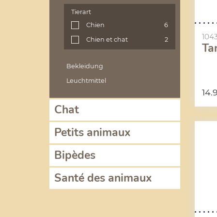
Tierart
Chien
6
104
Chien et chat
2
Ta
Bekleidung
Leuchtmittel
14.
Chat
Petits animaux
Bipèdes
Santé des animaux