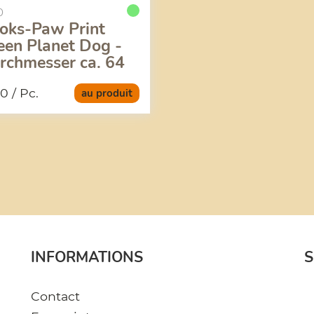
0
oks-Paw Print
een Planet Dog -
rchmesser ca. 64
m
50
/ Pc.
au produit
INFORMATIONS
S
Contact