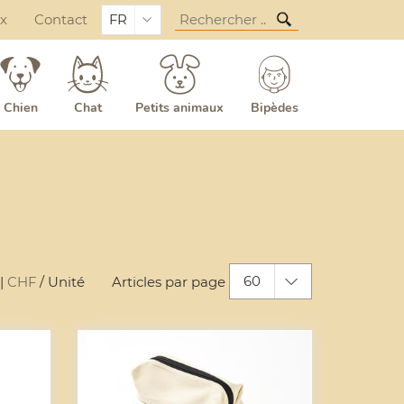
ux
Contact
FR
Chien
Chat
Petits animaux
Bipèdes
60
|
CHF
/ Unité
Articles par page