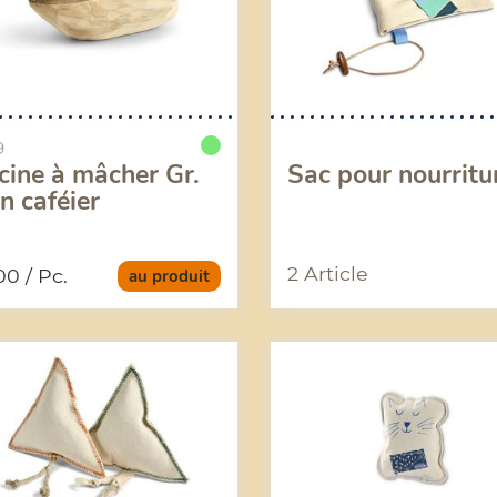
9
cine à mâcher Gr.
Sac pour nourritu
n caféier
2 Article
.00
/ Pc.
au produit