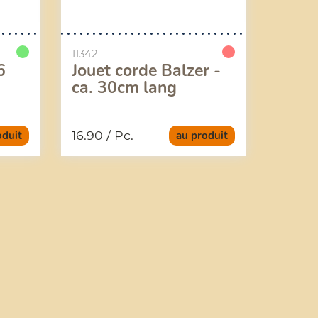
11342
6
Jouet corde Balzer -
ca. 30cm lang
16.90
/ Pc.
oduit
au produit