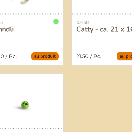
34
10458
nndli
Catty - ca. 21 x 1
90
/ Pc.
21.50
/ Pc.
au produit
au pr