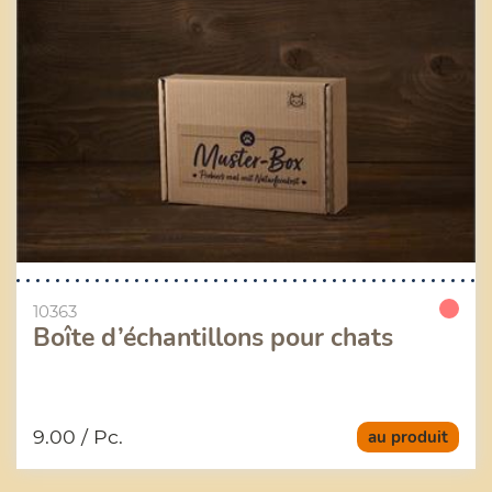
10363
Boîte d’échantillons pour chats
9.00
/ Pc.
au produit