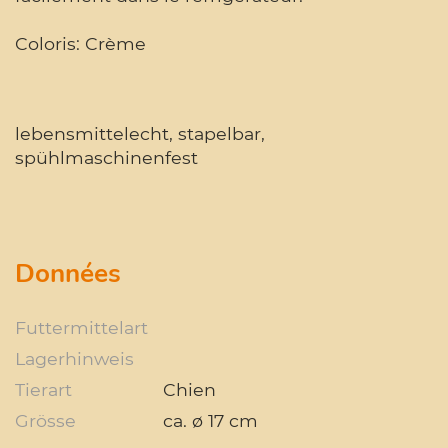
Coloris: Crème
lebensmittelecht, stapelbar,
spühlmaschinenfest
Données
Futtermittelart
Lagerhinweis
Tierart
Chien
Grösse
ca. ø 17 cm