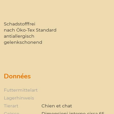
Schadstofffrei
nach Öko-Tex Standard
antiallergisch
gelenkschonend
Données
Futtermittelart
Lagerhinweis
Tierart
Chien et chat
Grösse
Dimensioni interne circa 65