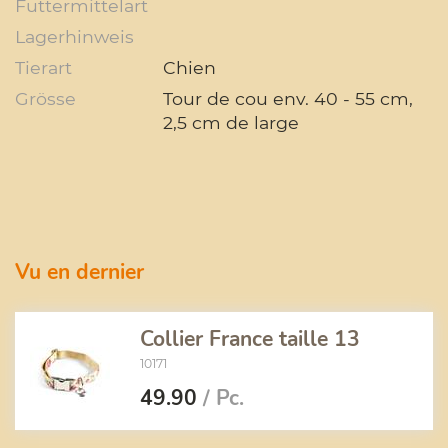
Futtermittelart
Lagerhinweis
Tierart
Chien
Grösse
Tour de cou env. 40 - 55 cm,
2,5 cm de large
Vu en dernier
Collier France taille 13
10171
49.90
/ Pc.