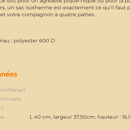
e soit pour un agréable pique-nique ou pour la pau
s, un sac isotherme est exactement ce qu'il faut p
 et votre compagnon à quatre pattes.
iau : polyester 600 D
nées
rmittelart
rhinweis
rt
se
L 40 cm, largeur 37.50cm, hauteur : 16