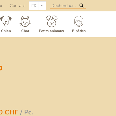
ux
Contact
FR
Chien
Chat
Petits animaux
Bipèdes
b
0
CHF
/ Pc.