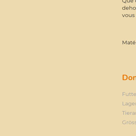
Que c
dehor
vous
Matér
Don
Futte
Lage
Tiera
Grös