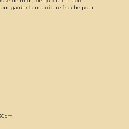
se de midi, lorsqu'il fait chaud
our garder la nourriture fraîche pour
.50cm