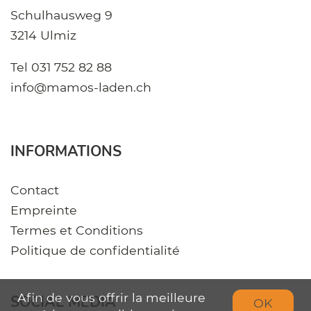
Schulhausweg 9
3214 Ulmiz
Tel
031 752 82 88
info@mamos-laden.ch
INFORMATIONS
Contact
Empreinte
Termes et Conditions
Politique de confidentialité
Afin de vous offrir la meilleure
SOCIAL MEDIA
OK