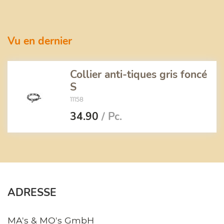
Vu en dernier
Collier anti-tiques gris foncé
S
11158
34.90
/ Pc.
ADRESSE
MA's & MO's GmbH