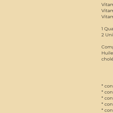
Vita
Vita
Vita
1 Qua
2 Uni
Comp
Huile
cholé
* con
* con
* con
* con
* co