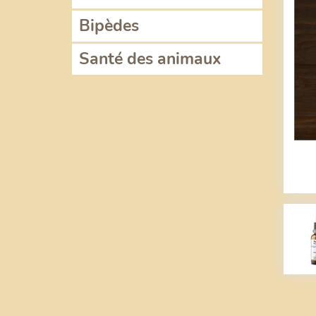
Bipèdes
Santé des animaux