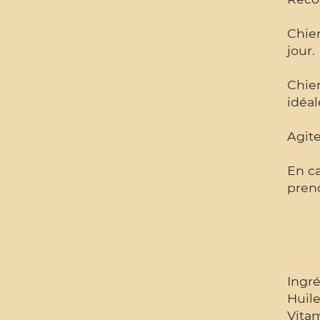
Chien
jour.
Chien
idéa
Agite
En ca
prend
Ingré
Huil
Vita