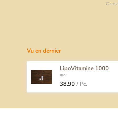
Grös
Vu en dernier
LipoVitamine 1000
11127
38.90
/ Pc.