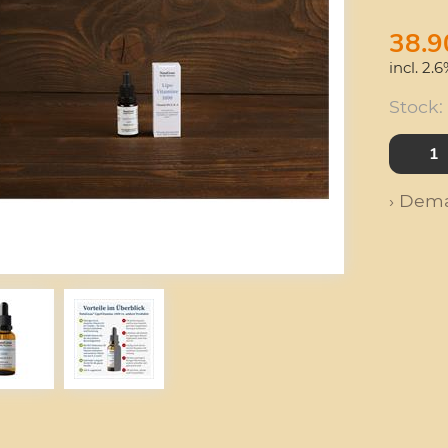
38.9
incl. 2.
Stock:
› Dema