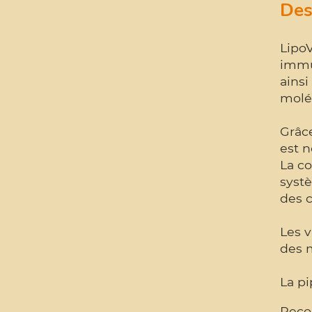
Des
Lipo
immun
ainsi
molé
Grâc
est n
La co
systè
des c
Les v
des 
La p
Reco