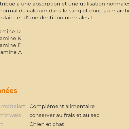
tribue à une absorption et une utilisation normal
normal de calcium dans le sang et donc au mainti
laire et d'une dentition normales.1
tamine D
itamine K
tamine E
itamine A
nées
rmittelart
Complément alimentaire
rhinweis
conserver au frais et au sec
rt
Chien et chat