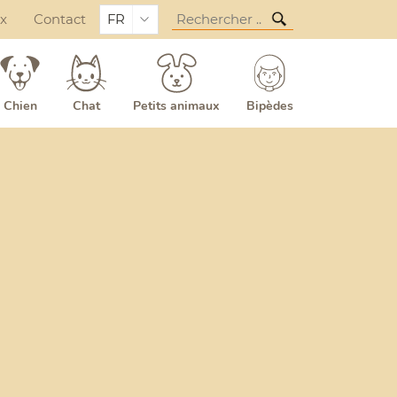
ux
Contact
FR
Chien
Chat
Petits animaux
Bipèdes