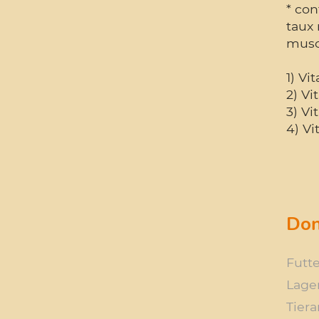
* con
taux 
muscu
1) Vi
2) V
3) Vi
4) V
Don
Futte
Lage
Tiera