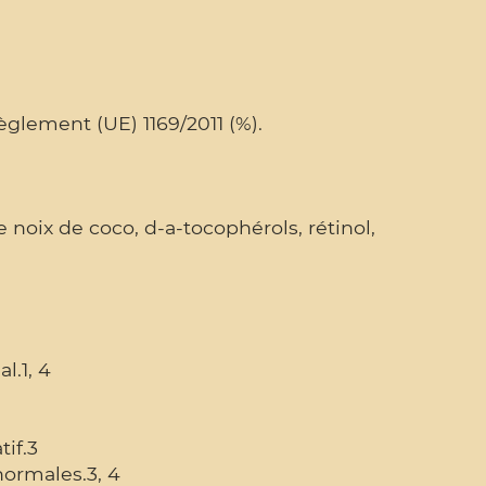
èglement (UE) 1169/2011 (%).
noix de coco, d-a-tocophérols, rétinol,
l.1, 4
tif.3
ormales.3, 4