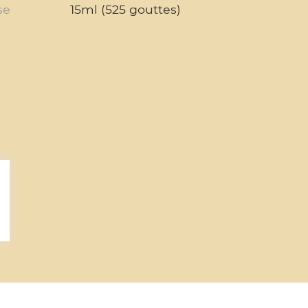
se
15ml (525 gouttes)