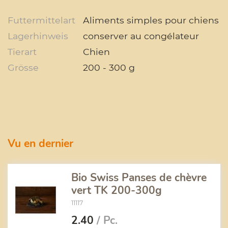
Futtermittelart
Aliments simples pour chiens
Lagerhinweis
conserver au congélateur
Tierart
Chien
Grösse
200 - 300 g
Vu en dernier
Bio Swiss Panses de chèvre
vert TK 200-300g
11117
2.40
/ Pc.