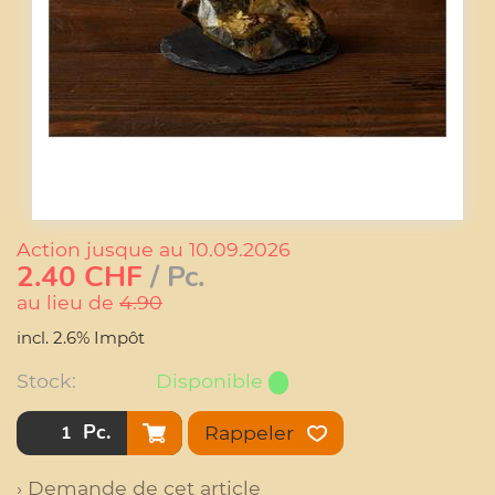
Action jusque au 10.09.2026
2.40
CHF
/ Pc.
au lieu de
4.90
incl. 2.6% Impôt
Stock:
Disponible
Pc.
Rappeler
› Demande de cet article