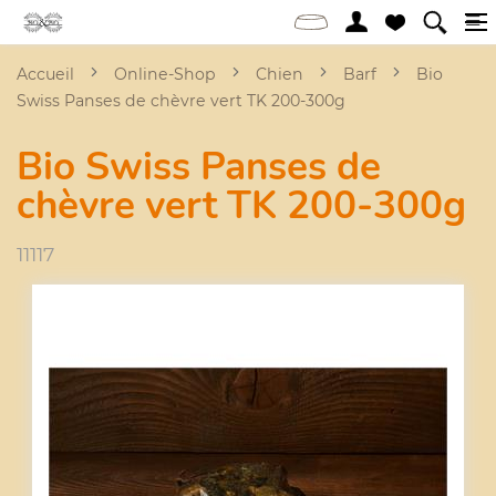
Accueil
Online-Shop
Chien
Barf
Bio
Swiss Panses de chèvre vert TK 200-300g
Bio Swiss Panses de
chèvre vert TK 200-300g
11117