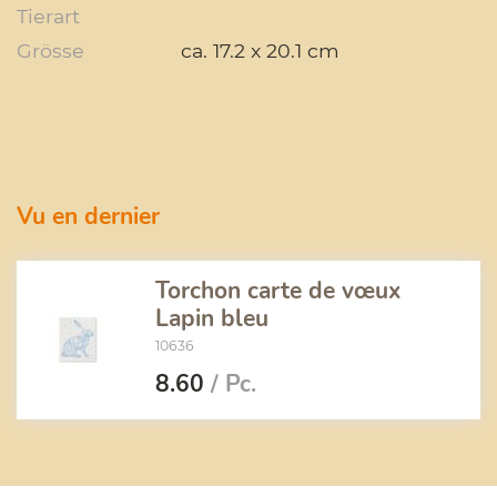
Tierart
Grösse
ca. 17.2 x 20.1 cm
Vu en dernier
Torchon carte de vœux
Lapin bleu
10636
8.60
/ Pc.